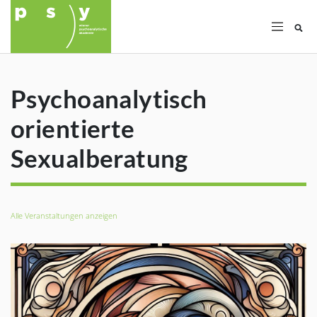
Su
Psychoanalytisch
orientierte
Sexualberatung
Alle Veranstaltungen anzeigen