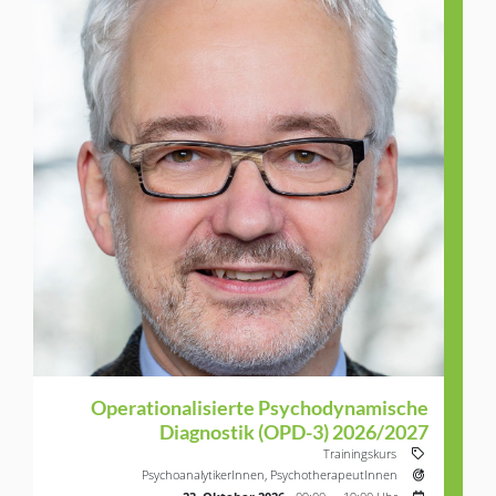
Operationalisierte Psychodynamische
Diagnostik (OPD-3) 2026/2027
Veranstaltung
Trainingskurs
Zielgruppe:
PsychoanalytikerInnen,
PsychotherapeutInnen
Nächster Ter
23. Oktober 