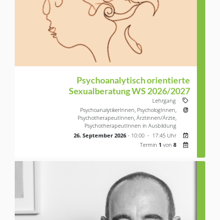
Psychoanalytisch orientierte
Sexualberatung WS 2026/2027
Veranstaltung
Lehrgang
Zielgruppe:
PsychoanalytikerInnen,
PsychologInnen,
PsychotherapeutInnen,
Ärztinnen/Ärzte,
PsychotherapeutInnen in Ausbildung
Nächster Ter
26. Septembe
26. September 2026
- 10:00 - 17:45 Uhr
Termin
1
von
8