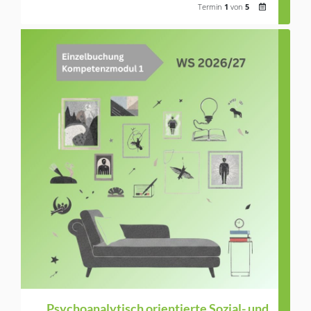
Termin
1
von
5
Psychoanalytisch orientierte Sozial- und