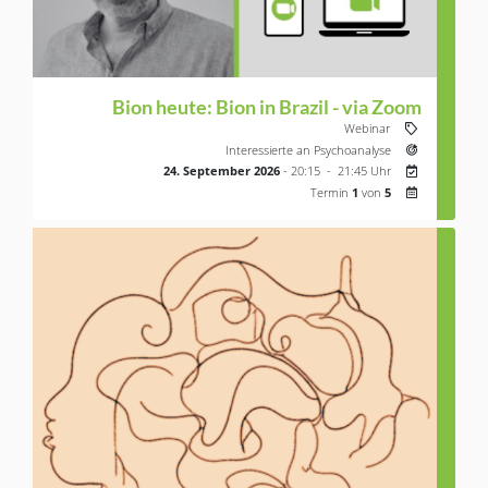
Bion heute: Bion in Brazil - via Zoom
Veranstaltung
Webinar
Zielgruppe:
Interessierte an Psychoanalyse
Nächster Ter
24. Septembe
24. September 2026
- 20:15 - 21:45 Uhr
Termin
1
von
5