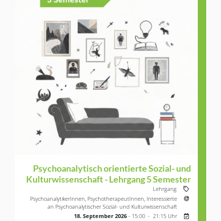
Psychoanalytisch orientierte Sozial- und
Kulturwissenschaft - Lehrgang 5 Semester
Veranstaltung
Lehrgang
Zielgruppe:
PsychoanalytikerInnen,
PsychotherapeutInnen,
Interessierte
an Psychoanalytischer Sozial- und Kulturwissenschaft
Nächster Ter
18. Septembe
18. September 2026
- 15:00 - 21:15 Uhr