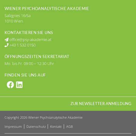
WIENER PSYCHOANALYTISCHE AKADEMIE
Salzgries 16/5a
1010 Wien
KONTAKTIEREN SIE UNS
office@psy-akademie.at
+43 1 532 0150
ÖFFNUNGSZEITEN SEKRETARIAT
Mo. bis Fr. 09:00 – 12:30 Uhr
FINDEN SIE UNS AUF
Psy-Akademie auf Facebook, öffnet neu
Psy-Akademie auf linkedIn, öffnet ne
ZUR NEWSLETTER ANMELDUNG
Copyright 2026
Wiener Psychoanalytische Akademie
Impressum
Datenschutz
Kontakt
AGB