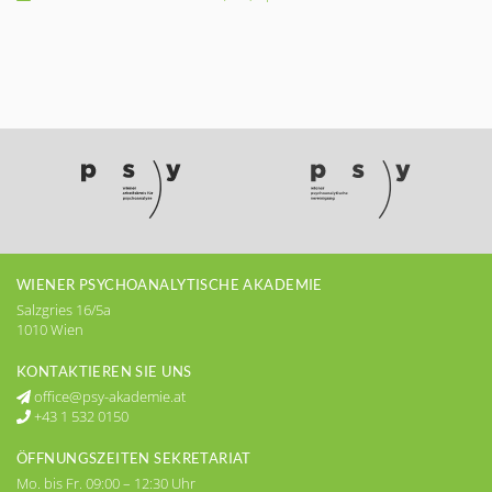
WIENER PSYCHOANALYTISCHE AKADEMIE
Salzgries 16/5a
1010 Wien
KONTAKTIEREN SIE UNS
office@psy-akademie.at
+43 1 532 0150
ÖFFNUNGSZEITEN SEKRETARIAT
Mo. bis Fr. 09:00 – 12:30 Uhr