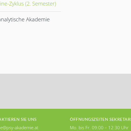
ine-Zyklus (2. Semester)
nalytische Akademie
KTIEREN SIE UNS
ÖFFNUNGSZEITEN SEKRETAR
ce@psy-akademie.at
Mo. bis Fr. 09:00 – 12:30 Uhr