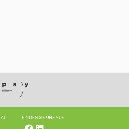
IAT
FINDEN SIE UNS AUF
Psy-Akademie auf Faceboo
Psy-Akademie auf linked