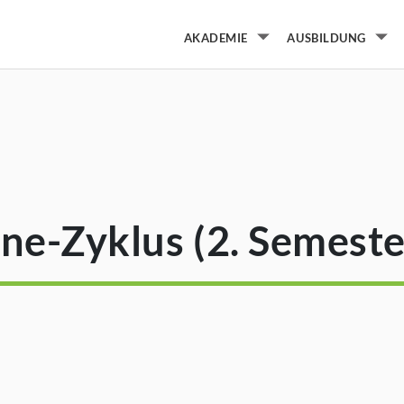
AKADEMIE
AUSBILDUNG
Untermenü von Aka
Un
ine-Zyklus (2. Semeste