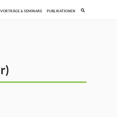
Suche
VORTRÄGE & SEMINARE
PUBLIKATIONEN
demie
termenü von Ausbildung
r)