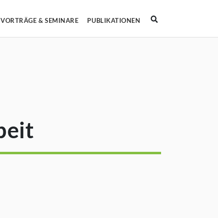
Suche
VORTRÄGE & SEMINARE
PUBLIKATIONEN
demie
termenü von Ausbildung
beit