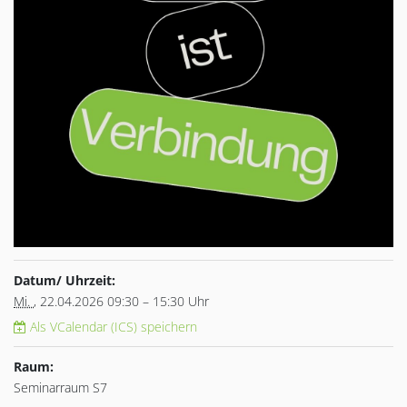
Datum/ Uhrzeit:
Mi.
, 22.04.2026 09:30 – 15:30 Uhr
Als VCalendar (ICS) speichern
Raum:
Seminarraum S7