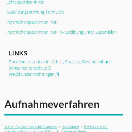
LehrsupervisorInnen
Ausbildungsordnung, Formulare
PsychotherapeutInnen POP
PsychotherapeutInnen POP in Ausbildung unter Supervision
LINKS
Bundesministerium für Arbeit, Soziales, Gesundheit und
, öffnet neues Fenster
Konsumentenschutz
, öffnet neues Fenster
Praktikumseinrichtungen
Aufnahmeverfahren
Wiener Psychoanalytische Akademie
›
Ausbildung
›
Psychoanalytisch
orientierte Psychotherapie (POP)
›
Aufnahmeverfahren