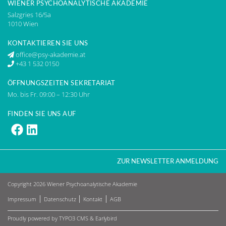
WIENER PSYCHOANALYTISCHE AKADEMIE
Salzgries 16/5a
1010 Wien
KONTAKTIEREN SIE UNS
office@psy-akademie.at
+43 1 532 0150
ÖFFNUNGSZEITEN SEKRETARIAT
Mo. bis Fr. 09:00 – 12:30 Uhr
FINDEN SIE UNS AUF
Psy-Akademie auf Facebook, öffnet neu
Psy-Akademie auf linkedIn, öffnet ne
ZUR NEWSLETTER ANMELDUNG
Copyright 2026
Wiener Psychoanalytische Akademie
Impressum
Datenschutz
Kontakt
AGB
Proudly powered by
TYPO3 CMS
&
Earlybird